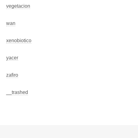
vegetacion
wan
xenobiotico
yacer
zafiro
__trashed