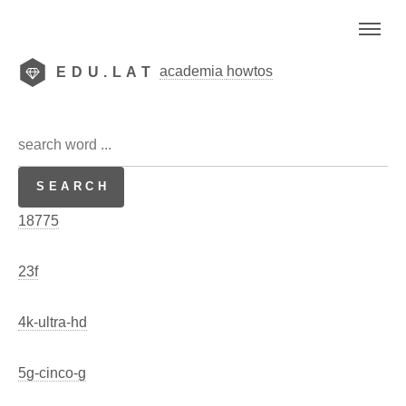
academia
howtos
EDU.LAT
18775
23f
4k-ultra-hd
5g-cinco-g