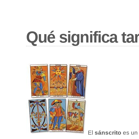
Qué significa
ta
El
sánscrito
es un 