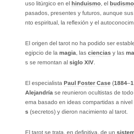
uso litúrgico en el
hinduismo
, el
budismo
pasados, presentes y futuros, aunque sus 
nto espiritual, la reflexión y el autoconocim
El origen del tarot no ha podido ser esta
egipcio de la
magia
, las
ciencias
y las
ma
s se remontan al
siglo XIV
.
El especialista
Paul Foster Case
(
1884
–
1
Alejandría
se reunieron ocultistas de tod
ema basado en ideas compartidas a nivel 
s
(secretos) y dieron nacimiento al tarot.
El tarot se trata, en definitiva, de un
siste