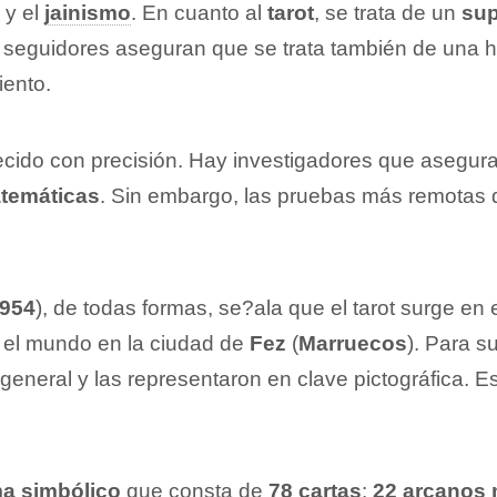
y el
jainismo
. En cuanto al
tarot
, se trata de un
sup
seguidores aseguran que se trata también de una he
iento.
blecido con precisión. Hay investigadores que asegu
temáticas
. Sin embargo, las pruebas más remotas q
954
), de todas formas, se?ala que el tarot surge en
o el mundo en la ciudad de
Fez
(
Marruecos
). Para s
general y las representaron en clave pictográfica.
ma simbólico
que consta de
78 cartas
:
22 arcanos