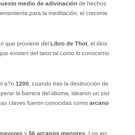
uesto medio de adivinación
de hechos
rramienta para la meditación, el crecimie
ran que proviene del
Libro de Thot
, el dios
ue existen del tarot tal como lo conocemo
 el a?o
1200
, cuando tras la destrucción de
uperar la barrera del idioma, idearon un sist
 Esas claves fueron conocidas como
arcano
 mayores
y
56 arcanos menores
. Los arc