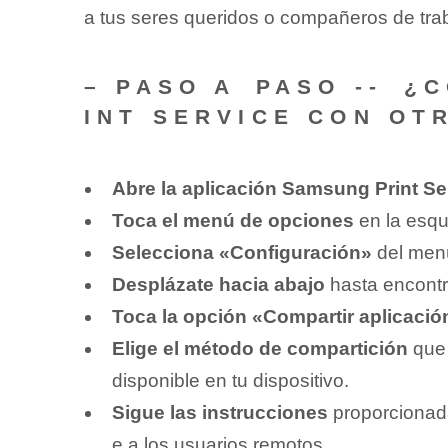
a ⁤tus seres queridos o compañeros de trab
– PASO A ⁢PASO -- ⁤
INT SERVICE CON OT
Abre la aplicación Samsung Print Se
Toca el menú de opciones
en la esqui
Selecciona «Configuración»
​del⁢ me
Desplázate hacia abajo
hasta encontra
Toca la opción⁢ «Compartir aplicació
Elige el método de compartición
que 
disponible en tu⁢ dispositivo.
Sigue las instrucciones
proporcionada
e a ‌los​ usuarios remotos.