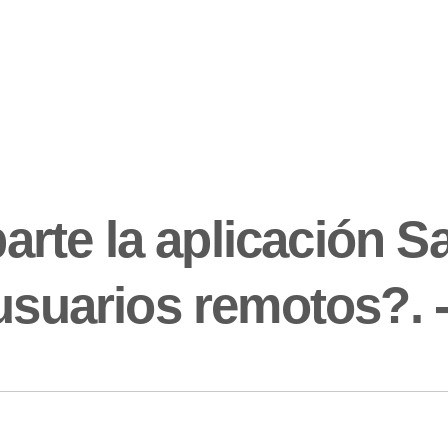
rte la aplicación S
usuarios remotos?. -